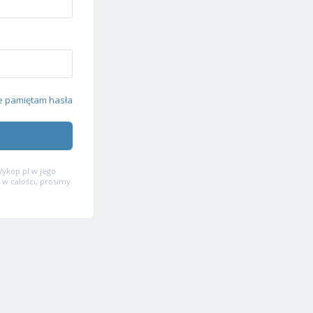
e pamiętam hasła
ykop.pl w jego
 w całości, prosimy