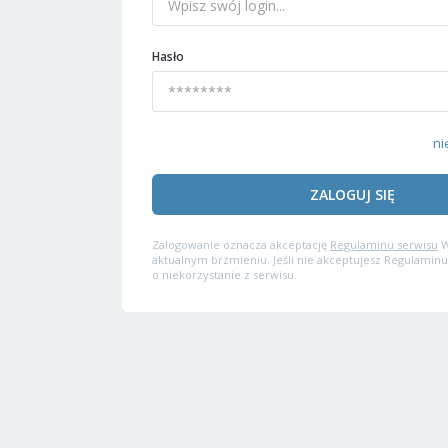
Hasło
ni
ZALOGUJ SIĘ
Zalogowanie oznacza akceptację
Regulaminu serwisu
W
aktualnym brzmieniu. Jeśli nie akceptujesz Regulaminu
o niekorzystanie z serwisu.