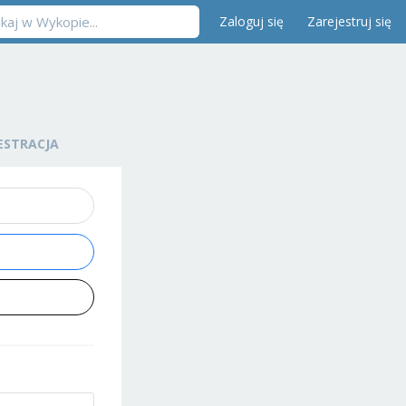
Zaloguj się
Zarejestruj się
ESTRACJA