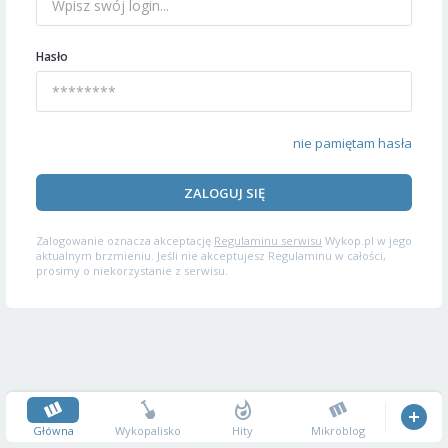
Hasło
nie pamiętam hasła
ZALOGUJ SIĘ
Zalogowanie oznacza akceptację
Regulaminu serwisu
Wykop.pl w jego
aktualnym brzmieniu. Jeśli nie akceptujesz Regulaminu w całości,
prosimy o niekorzystanie z serwisu.
Główna
Wykopalisko
Hity
Mikroblog