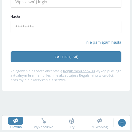
Hasło
nie pamiętam hasła
ZALOGUJ SIĘ
Zalogowanie oznacza akceptację
Regulaminu serwisu
Wykop.pl w jego
aktualnym brzmieniu. Jeśli nie akceptujesz Regulaminu w całości,
prosimy o niekorzystanie z serwisu.
Główna
Wykopalisko
Hity
Mikroblog