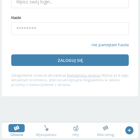
Hasło
nie pamiętam hasła
ZALOGUJ SIĘ
Zalogowanie oznacza akceptację
Regulaminu serwisu
Wykop.pl w jego
aktualnym brzmieniu. Jeśli nie akceptujesz Regulaminu w całości,
prosimy o niekorzystanie z serwisu.
Główna
Wykopalisko
Hity
Mikroblog