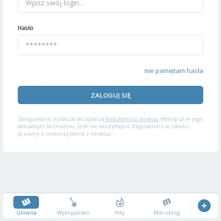
Hasło
nie pamiętam hasła
ZALOGUJ SIĘ
Zalogowanie oznacza akceptację
Regulaminu serwisu
Wykop.pl w jego
aktualnym brzmieniu. Jeśli nie akceptujesz Regulaminu w całości,
prosimy o niekorzystanie z serwisu.
Główna
Wykopalisko
Hity
Mikroblog