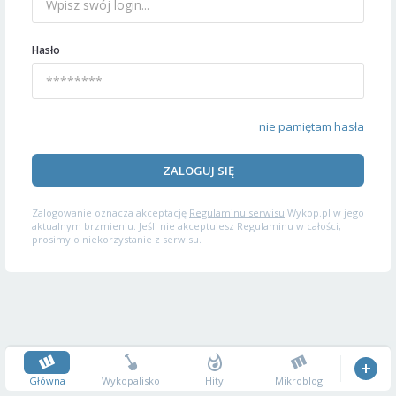
Hasło
nie pamiętam hasła
ZALOGUJ SIĘ
Zalogowanie oznacza akceptację
Regulaminu serwisu
Wykop.pl w jego
aktualnym brzmieniu. Jeśli nie akceptujesz Regulaminu w całości,
prosimy o niekorzystanie z serwisu.
Główna
Wykopalisko
Hity
Mikroblog