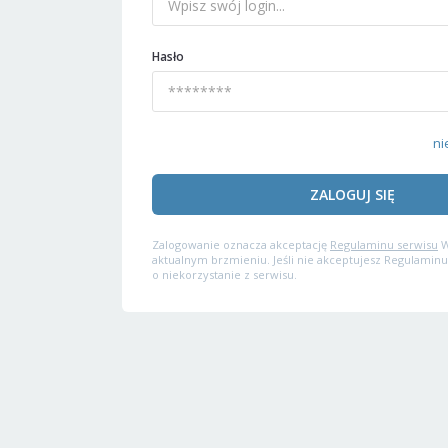
Hasło
ni
ZALOGUJ SIĘ
Zalogowanie oznacza akceptację
Regulaminu serwisu
W
aktualnym brzmieniu. Jeśli nie akceptujesz Regulaminu
o niekorzystanie z serwisu.