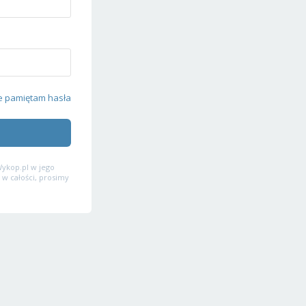
e pamiętam hasła
ykop.pl w jego
 w całości, prosimy