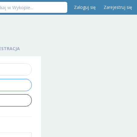
Zaloguj się
Zarejestruj się
ESTRACJA