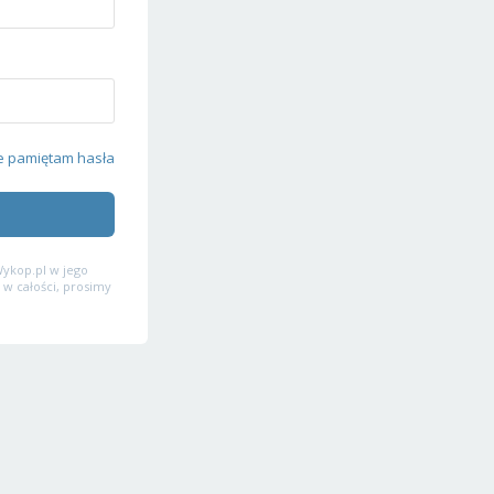
e pamiętam hasła
ykop.pl w jego
 w całości, prosimy