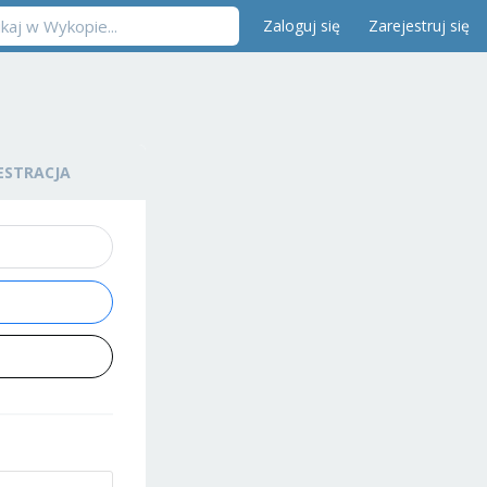
Zaloguj się
Zarejestruj się
ESTRACJA