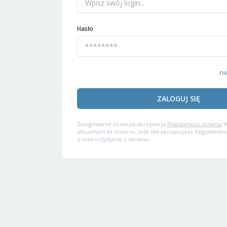
Hasło
ni
ZALOGUJ SIĘ
Zalogowanie oznacza akceptację
Regulaminu serwisu
W
aktualnym brzmieniu. Jeśli nie akceptujesz Regulaminu
o niekorzystanie z serwisu.