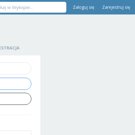
Zaloguj się
Zarejestruj się
ESTRACJA