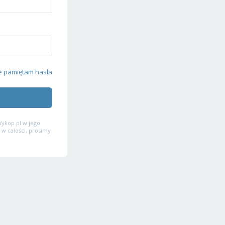
e pamiętam hasła
ykop.pl w jego
 w całości, prosimy