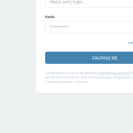
Hasło
ni
ZALOGUJ SIĘ
Zalogowanie oznacza akceptację
Regulaminu serwisu
W
aktualnym brzmieniu. Jeśli nie akceptujesz Regulaminu
o niekorzystanie z serwisu.