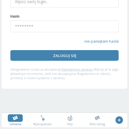
Hasło
nie pamiętam hasła
ZALOGUJ SIĘ
Zalogowanie oznacza akceptację
Regulaminu serwisu
Wykop.pl w jego
aktualnym brzmieniu. Jeśli nie akceptujesz Regulaminu w całości,
prosimy o niekorzystanie z serwisu.
Główna
Wykopalisko
Hity
Mikroblog