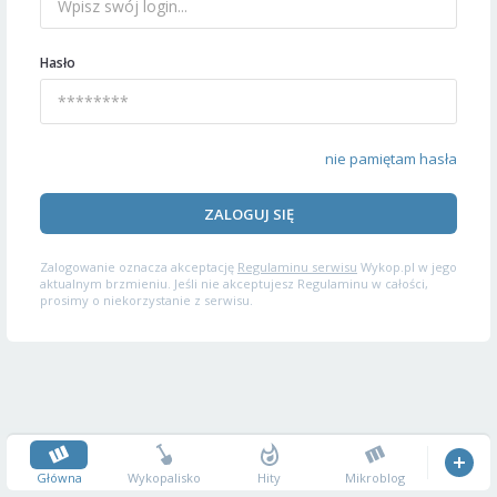
Hasło
nie pamiętam hasła
ZALOGUJ SIĘ
Zalogowanie oznacza akceptację
Regulaminu serwisu
Wykop.pl w jego
aktualnym brzmieniu. Jeśli nie akceptujesz Regulaminu w całości,
prosimy o niekorzystanie z serwisu.
Główna
Wykopalisko
Hity
Mikroblog