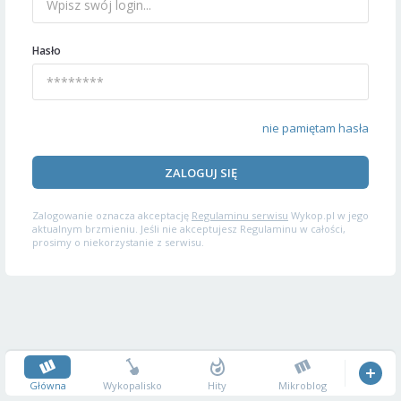
Hasło
nie pamiętam hasła
ZALOGUJ SIĘ
Zalogowanie oznacza akceptację
Regulaminu serwisu
Wykop.pl w jego
aktualnym brzmieniu. Jeśli nie akceptujesz Regulaminu w całości,
prosimy o niekorzystanie z serwisu.
Główna
Wykopalisko
Hity
Mikroblog