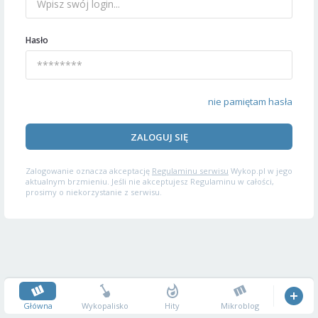
Hasło
nie pamiętam hasła
ZALOGUJ SIĘ
Zalogowanie oznacza akceptację
Regulaminu serwisu
Wykop.pl w jego
aktualnym brzmieniu. Jeśli nie akceptujesz Regulaminu w całości,
prosimy o niekorzystanie z serwisu.
Główna
Wykopalisko
Hity
Mikroblog