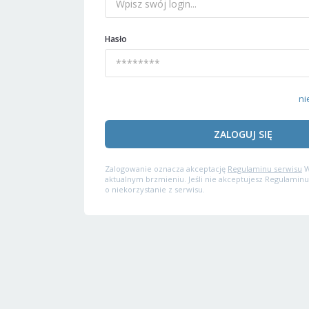
Hasło
ni
ZALOGUJ SIĘ
Zalogowanie oznacza akceptację
Regulaminu serwisu
W
aktualnym brzmieniu. Jeśli nie akceptujesz Regulaminu
o niekorzystanie z serwisu.