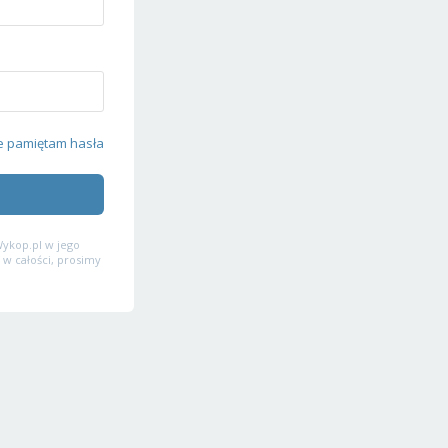
e pamiętam hasła
ykop.pl w jego
 w całości, prosimy