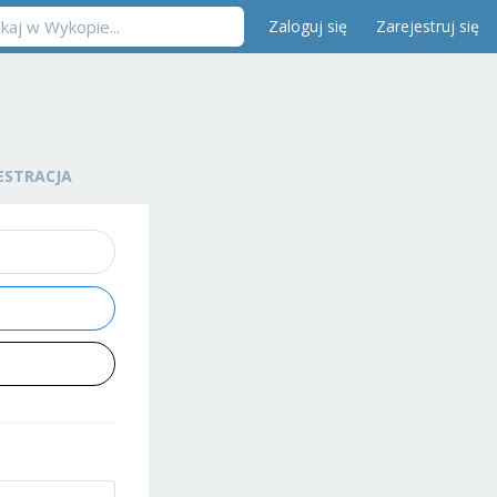
Zaloguj się
Zarejestruj się
ESTRACJA