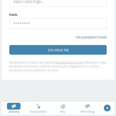
Hasło
nie pamiętam hasła
ZALOGUJ SIĘ
Zalogowanie oznacza akceptację
Regulaminu serwisu
Wykop.pl w jego
aktualnym brzmieniu. Jeśli nie akceptujesz Regulaminu w całości,
prosimy o niekorzystanie z serwisu.
Główna
Wykopalisko
Hity
Mikroblog