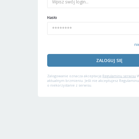
Hasło
ni
ZALOGUJ SIĘ
Zalogowanie oznacza akceptację
Regulaminu serwisu
W
aktualnym brzmieniu. Jeśli nie akceptujesz Regulaminu
o niekorzystanie z serwisu.