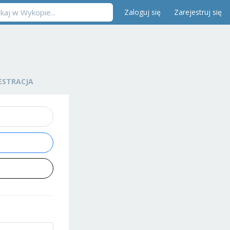
Zaloguj się
Zarejestruj się
ESTRACJA