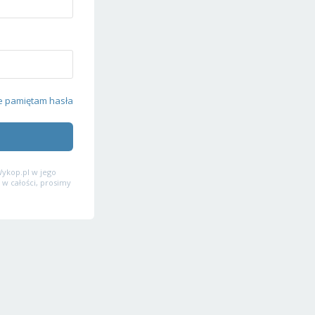
e pamiętam hasła
ykop.pl w jego
 w całości, prosimy