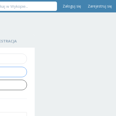
Zaloguj się
Zarejestruj się
ESTRACJA