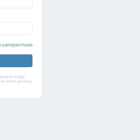
e pamiętam hasła
ykop.pl w jego
 w całości, prosimy