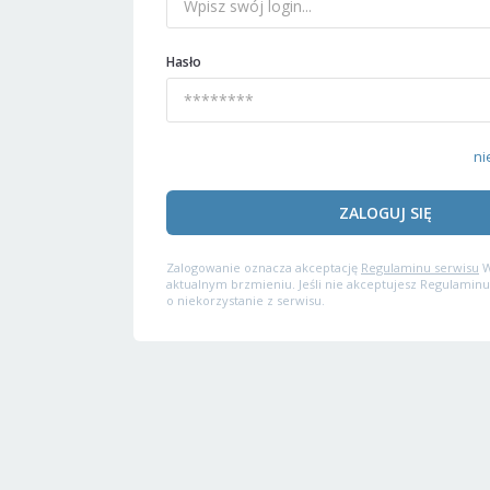
Hasło
ni
ZALOGUJ SIĘ
Zalogowanie oznacza akceptację
Regulaminu serwisu
W
aktualnym brzmieniu. Jeśli nie akceptujesz Regulaminu
o niekorzystanie z serwisu.