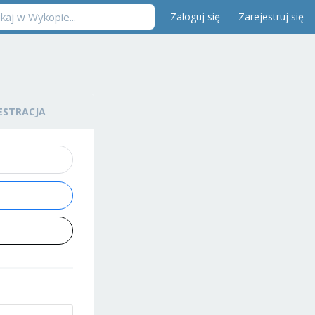
Zaloguj się
Zarejestruj się
ESTRACJA