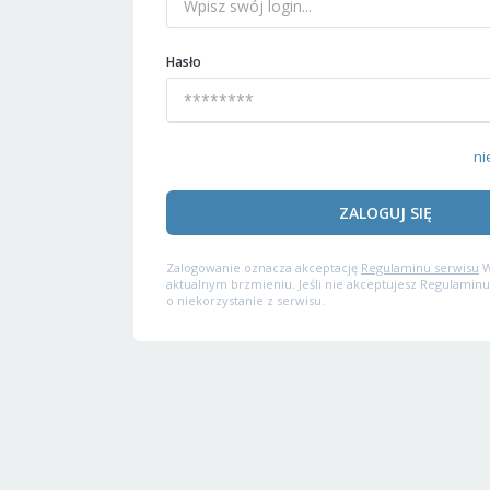
Hasło
ni
ZALOGUJ SIĘ
Zalogowanie oznacza akceptację
Regulaminu serwisu
W
aktualnym brzmieniu. Jeśli nie akceptujesz Regulaminu
o niekorzystanie z serwisu.