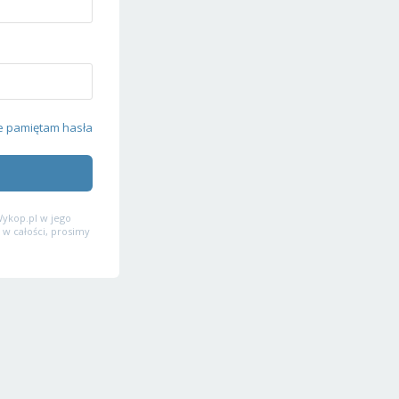
e pamiętam hasła
ykop.pl w jego
 w całości, prosimy