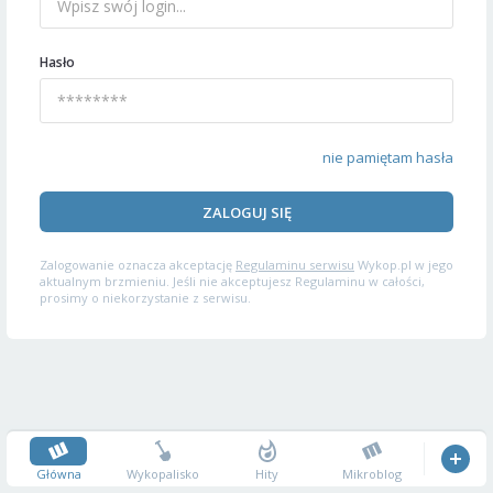
Hasło
nie pamiętam hasła
ZALOGUJ SIĘ
Zalogowanie oznacza akceptację
Regulaminu serwisu
Wykop.pl w jego
aktualnym brzmieniu. Jeśli nie akceptujesz Regulaminu w całości,
prosimy o niekorzystanie z serwisu.
Główna
Wykopalisko
Hity
Mikroblog