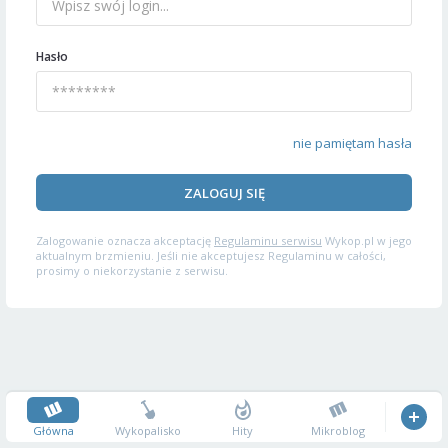
Hasło
nie pamiętam hasła
ZALOGUJ SIĘ
Zalogowanie oznacza akceptację
Regulaminu serwisu
Wykop.pl w jego
aktualnym brzmieniu. Jeśli nie akceptujesz Regulaminu w całości,
prosimy o niekorzystanie z serwisu.
Główna
Wykopalisko
Hity
Mikroblog