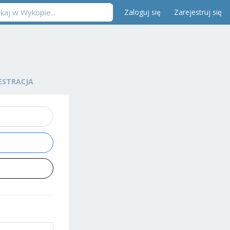
Zaloguj się
Zarejestruj się
ESTRACJA