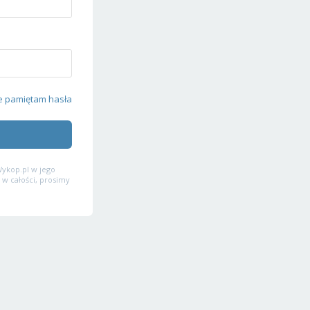
e pamiętam hasła
ykop.pl w jego
 w całości, prosimy