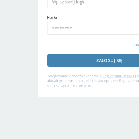
Hasło
ni
ZALOGUJ SIĘ
Zalogowanie oznacza akceptację
Regulaminu serwisu
W
aktualnym brzmieniu. Jeśli nie akceptujesz Regulaminu
o niekorzystanie z serwisu.