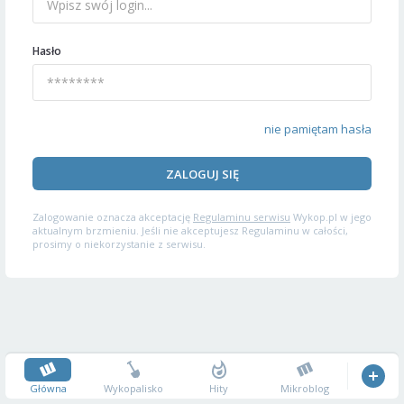
Hasło
nie pamiętam hasła
ZALOGUJ SIĘ
Zalogowanie oznacza akceptację
Regulaminu serwisu
Wykop.pl w jego
aktualnym brzmieniu. Jeśli nie akceptujesz Regulaminu w całości,
prosimy o niekorzystanie z serwisu.
Główna
Wykopalisko
Hity
Mikroblog