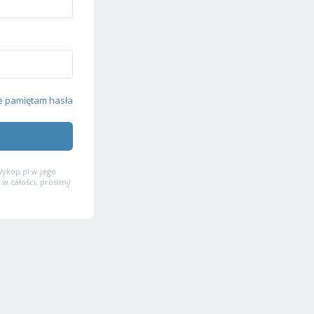
e pamiętam hasła
ykop.pl w jego
 w całości, prosimy