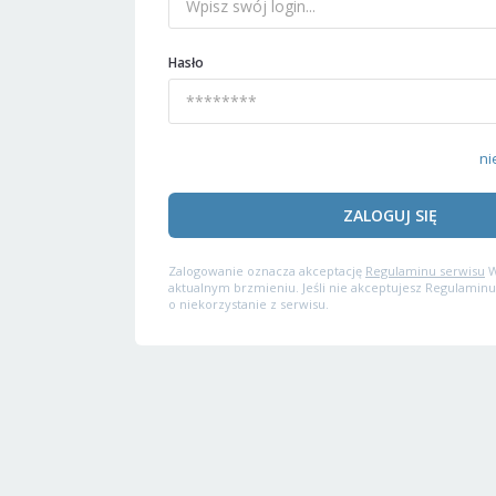
Hasło
ni
ZALOGUJ SIĘ
Zalogowanie oznacza akceptację
Regulaminu serwisu
W
aktualnym brzmieniu. Jeśli nie akceptujesz Regulaminu
o niekorzystanie z serwisu.