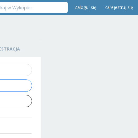
Zaloguj się
Zarejestruj się
ESTRACJA