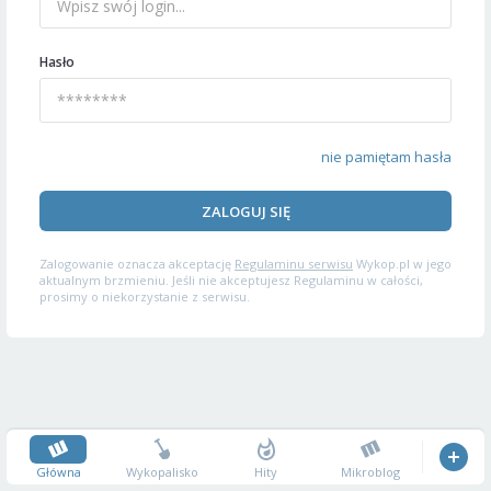
Hasło
nie pamiętam hasła
ZALOGUJ SIĘ
Zalogowanie oznacza akceptację
Regulaminu serwisu
Wykop.pl w jego
aktualnym brzmieniu. Jeśli nie akceptujesz Regulaminu w całości,
prosimy o niekorzystanie z serwisu.
Główna
Wykopalisko
Hity
Mikroblog