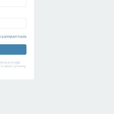
e pamiętam hasła
ykop.pl w jego
 w całości, prosimy