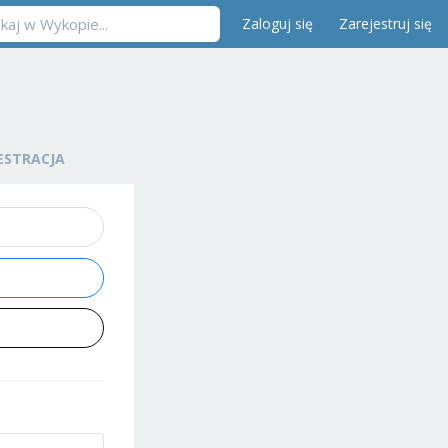
Zaloguj się
Zarejestruj się
ESTRACJA