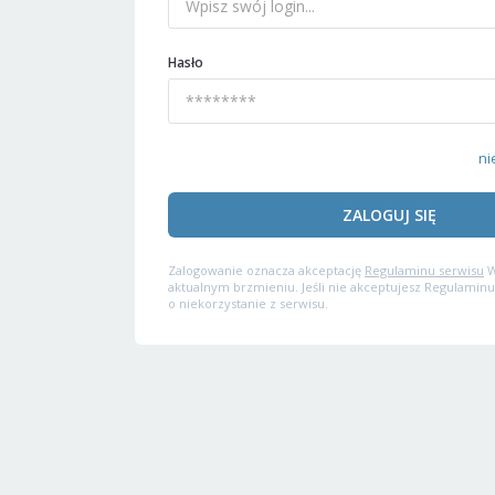
Hasło
ni
ZALOGUJ SIĘ
Zalogowanie oznacza akceptację
Regulaminu serwisu
W
aktualnym brzmieniu. Jeśli nie akceptujesz Regulaminu
o niekorzystanie z serwisu.