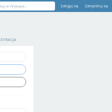
Zaloguj się
Zarejestruj się
ESTRACJA