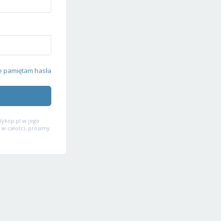
e pamiętam hasła
ykop.pl w jego
 w całości, prosimy