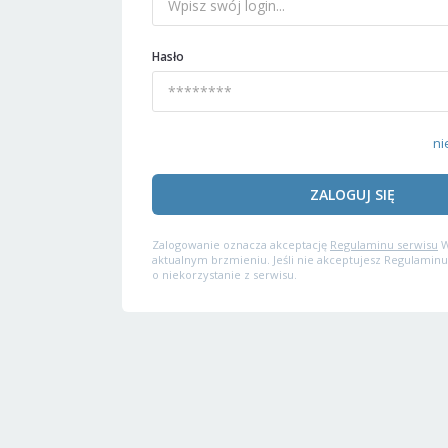
Hasło
ni
ZALOGUJ SIĘ
Zalogowanie oznacza akceptację
Regulaminu serwisu
W
aktualnym brzmieniu. Jeśli nie akceptujesz Regulaminu
o niekorzystanie z serwisu.