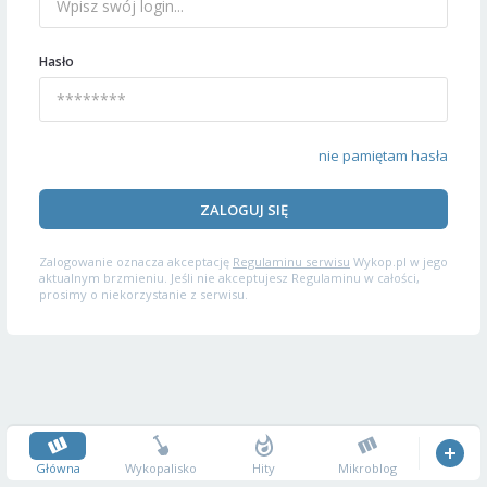
Hasło
nie pamiętam hasła
ZALOGUJ SIĘ
Zalogowanie oznacza akceptację
Regulaminu serwisu
Wykop.pl w jego
aktualnym brzmieniu. Jeśli nie akceptujesz Regulaminu w całości,
prosimy o niekorzystanie z serwisu.
Główna
Wykopalisko
Hity
Mikroblog