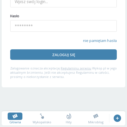
Hasło
nie pamiętam hasła
ZALOGUJ SIĘ
Zalogowanie oznacza akceptację
Regulaminu serwisu
Wykop.pl w jego
aktualnym brzmieniu. Jeśli nie akceptujesz Regulaminu w całości,
prosimy o niekorzystanie z serwisu.
Główna
Wykopalisko
Hity
Mikroblog