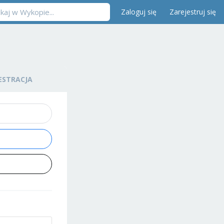
Zaloguj się
Zarejestruj się
ESTRACJA