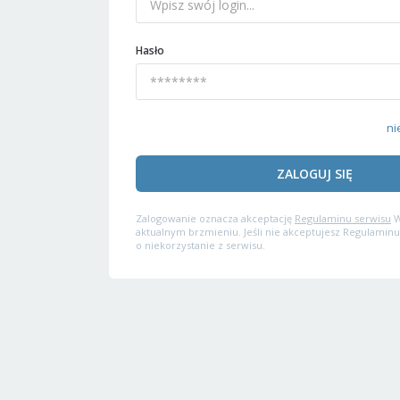
Hasło
ni
ZALOGUJ SIĘ
Zalogowanie oznacza akceptację
Regulaminu serwisu
W
aktualnym brzmieniu. Jeśli nie akceptujesz Regulaminu
o niekorzystanie z serwisu.