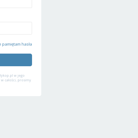
e pamiętam hasła
ykop.pl w jego
 w całości, prosimy