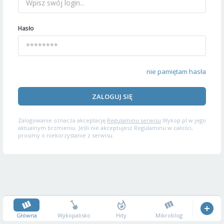
Hasło
nie pamiętam hasła
ZALOGUJ SIĘ
Zalogowanie oznacza akceptację
Regulaminu serwisu
Wykop.pl w jego
aktualnym brzmieniu. Jeśli nie akceptujesz Regulaminu w całości,
prosimy o niekorzystanie z serwisu.
Główna
Wykopalisko
Hity
Mikroblog