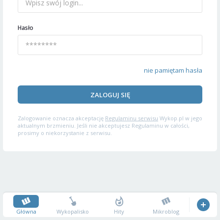
Hasło
nie pamiętam hasła
ZALOGUJ SIĘ
Zalogowanie oznacza akceptację
Regulaminu serwisu
Wykop.pl w jego
aktualnym brzmieniu. Jeśli nie akceptujesz Regulaminu w całości,
prosimy o niekorzystanie z serwisu.
Główna
Wykopalisko
Hity
Mikroblog