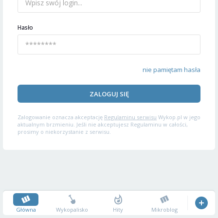
Hasło
nie pamiętam hasła
ZALOGUJ SIĘ
Zalogowanie oznacza akceptację
Regulaminu serwisu
Wykop.pl w jego
aktualnym brzmieniu. Jeśli nie akceptujesz Regulaminu w całości,
prosimy o niekorzystanie z serwisu.
Główna
Wykopalisko
Hity
Mikroblog