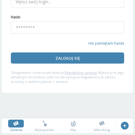
Hasło
nie pamiętam hasła
ZALOGUJ SIĘ
Zalogowanie oznacza akceptację
Regulaminu serwisu
Wykop.pl w jego
aktualnym brzmieniu. Jeśli nie akceptujesz Regulaminu w całości,
prosimy o niekorzystanie z serwisu.
Główna
Wykopalisko
Hity
Mikroblog