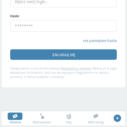
Hasło
nie pamiętam hasła
ZALOGUJ SIĘ
Zalogowanie oznacza akceptację
Regulaminu serwisu
Wykop.pl w jego
aktualnym brzmieniu. Jeśli nie akceptujesz Regulaminu w całości,
prosimy o niekorzystanie z serwisu.
Główna
Wykopalisko
Hity
Mikroblog