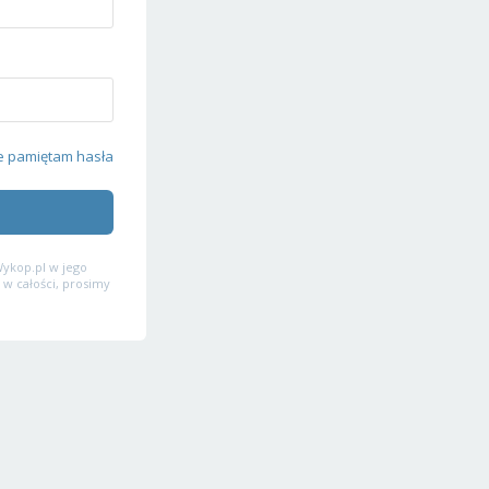
e pamiętam hasła
ykop.pl w jego
 w całości, prosimy