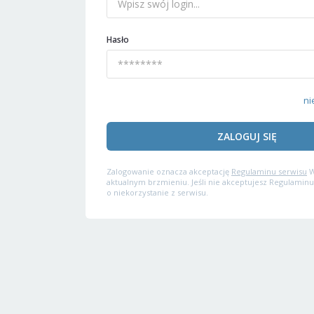
Hasło
ni
ZALOGUJ SIĘ
Zalogowanie oznacza akceptację
Regulaminu serwisu
W
aktualnym brzmieniu. Jeśli nie akceptujesz Regulaminu
o niekorzystanie z serwisu.