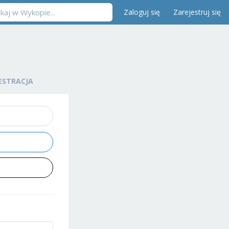
Zaloguj się
Zarejestruj się
ESTRACJA