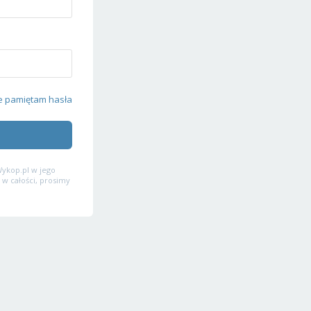
e pamiętam hasła
ykop.pl w jego
 w całości, prosimy