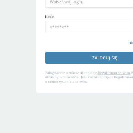
Hasło
ni
ZALOGUJ SIĘ
Zalogowanie oznacza akceptację
Regulaminu serwisu
W
aktualnym brzmieniu. Jeśli nie akceptujesz Regulaminu
o niekorzystanie z serwisu.