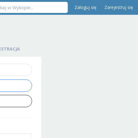
Zaloguj się
Zarejestruj się
ESTRACJA