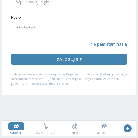
Hasło
nie pamiętam hasła
ZALOGUJ SIĘ
Zalogowanie oznacza akceptację
Regulaminu serwisu
Wykop.pl w jego
aktualnym brzmieniu. Jeśli nie akceptujesz Regulaminu w całości,
prosimy o niekorzystanie z serwisu.
Główna
Wykopalisko
Hity
Mikroblog