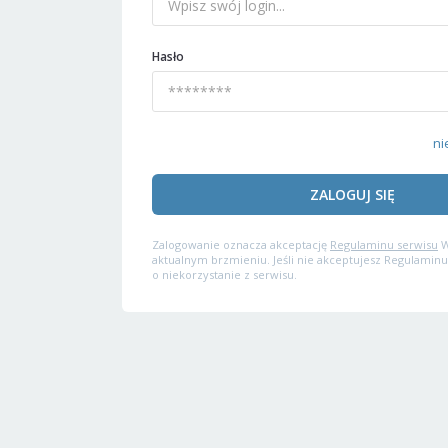
Hasło
ni
ZALOGUJ SIĘ
Zalogowanie oznacza akceptację
Regulaminu serwisu
W
aktualnym brzmieniu. Jeśli nie akceptujesz Regulaminu
o niekorzystanie z serwisu.