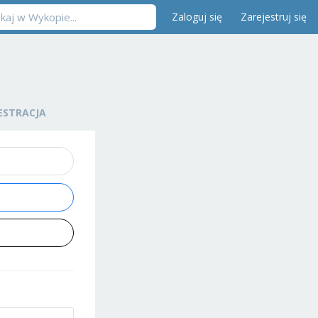
Zaloguj się
Zarejestruj się
ESTRACJA