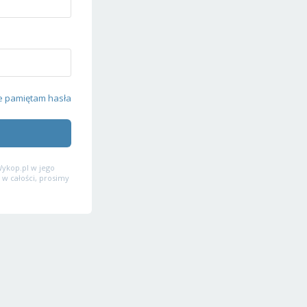
e pamiętam hasła
ykop.pl w jego
 w całości, prosimy