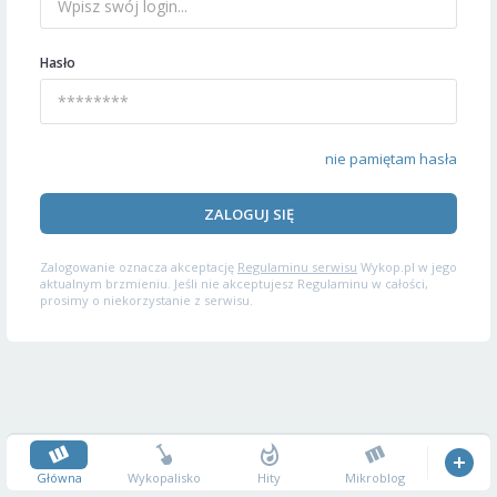
Hasło
nie pamiętam hasła
ZALOGUJ SIĘ
Zalogowanie oznacza akceptację
Regulaminu serwisu
Wykop.pl w jego
aktualnym brzmieniu. Jeśli nie akceptujesz Regulaminu w całości,
prosimy o niekorzystanie z serwisu.
Główna
Wykopalisko
Hity
Mikroblog