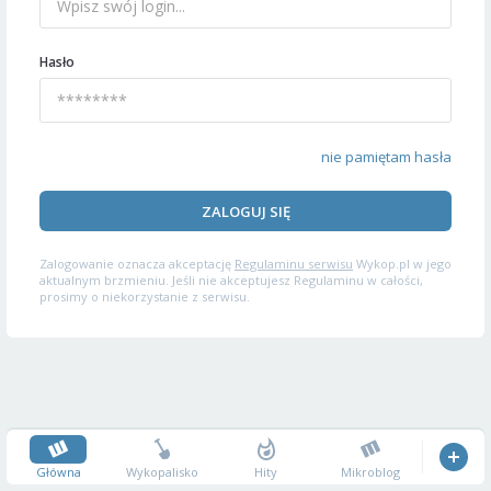
Hasło
nie pamiętam hasła
ZALOGUJ SIĘ
Zalogowanie oznacza akceptację
Regulaminu serwisu
Wykop.pl w jego
aktualnym brzmieniu. Jeśli nie akceptujesz Regulaminu w całości,
prosimy o niekorzystanie z serwisu.
Główna
Wykopalisko
Hity
Mikroblog