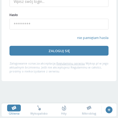
Hasło
nie pamiętam hasła
ZALOGUJ SIĘ
Zalogowanie oznacza akceptację
Regulaminu serwisu
Wykop.pl w jego
aktualnym brzmieniu. Jeśli nie akceptujesz Regulaminu w całości,
prosimy o niekorzystanie z serwisu.
Główna
Wykopalisko
Hity
Mikroblog