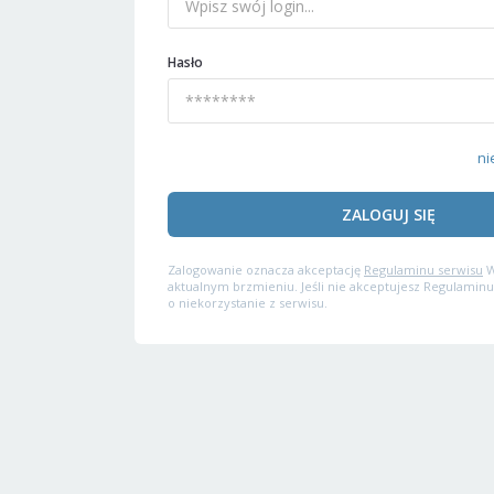
Hasło
ni
ZALOGUJ SIĘ
Zalogowanie oznacza akceptację
Regulaminu serwisu
W
aktualnym brzmieniu. Jeśli nie akceptujesz Regulaminu
o niekorzystanie z serwisu.