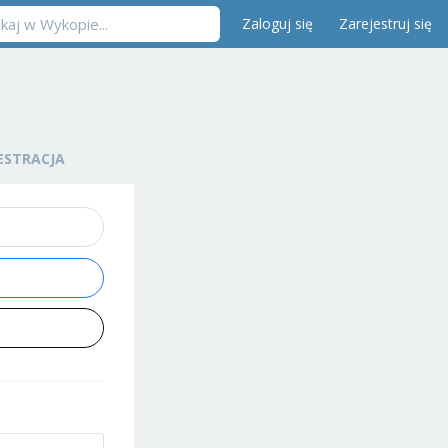
Zaloguj się
Zarejestruj się
ESTRACJA