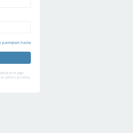
e pamiętam hasła
ykop.pl w jego
 w całości, prosimy