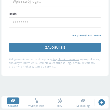
Hasło
nie pamiętam hasła
ZALOGUJ SIĘ
Zalogowanie oznacza akceptację
Regulaminu serwisu
Wykop.pl w jego
aktualnym brzmieniu. Jeśli nie akceptujesz Regulaminu w całości,
prosimy o niekorzystanie z serwisu.
Główna
Wykopalisko
Hity
Mikroblog