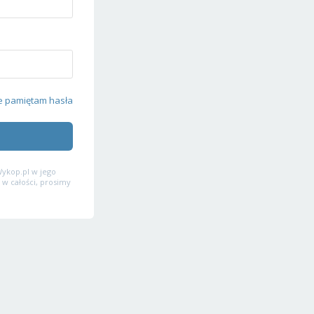
e pamiętam hasła
ykop.pl w jego
 w całości, prosimy