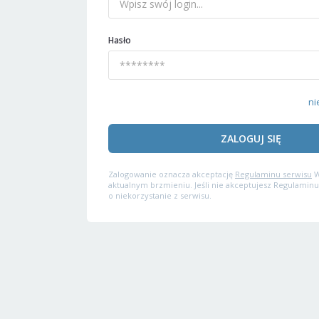
Hasło
ni
ZALOGUJ SIĘ
Zalogowanie oznacza akceptację
Regulaminu serwisu
W
aktualnym brzmieniu. Jeśli nie akceptujesz Regulaminu
o niekorzystanie z serwisu.