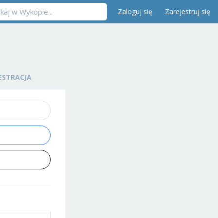
Zaloguj się
Zarejestruj się
ESTRACJA