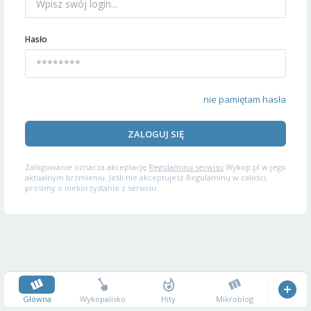
Hasło
nie pamiętam hasła
ZALOGUJ SIĘ
Zalogowanie oznacza akceptację
Regulaminu serwisu
Wykop.pl w jego
aktualnym brzmieniu. Jeśli nie akceptujesz Regulaminu w całości,
prosimy o niekorzystanie z serwisu.
Główna
Wykopalisko
Hity
Mikroblog