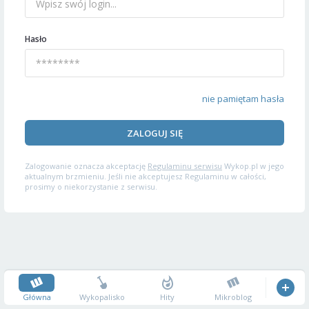
Hasło
nie pamiętam hasła
ZALOGUJ SIĘ
Zalogowanie oznacza akceptację
Regulaminu serwisu
Wykop.pl w jego
aktualnym brzmieniu. Jeśli nie akceptujesz Regulaminu w całości,
prosimy o niekorzystanie z serwisu.
Główna
Wykopalisko
Hity
Mikroblog