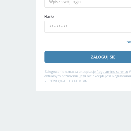
Hasło
ni
ZALOGUJ SIĘ
Zalogowanie oznacza akceptację
Regulaminu serwisu
W
aktualnym brzmieniu. Jeśli nie akceptujesz Regulaminu
o niekorzystanie z serwisu.