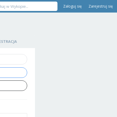
Zaloguj się
Zarejestruj się
ESTRACJA