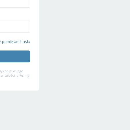
e pamiętam hasła
ykop.pl w jego
 w całości, prosimy