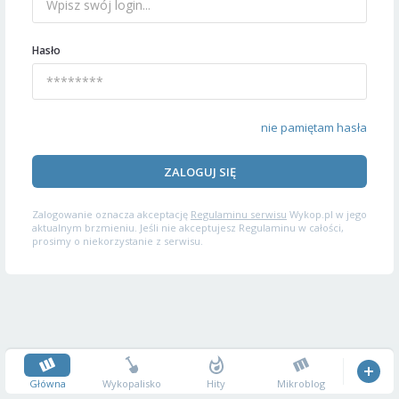
Hasło
nie pamiętam hasła
ZALOGUJ SIĘ
Zalogowanie oznacza akceptację
Regulaminu serwisu
Wykop.pl w jego
aktualnym brzmieniu. Jeśli nie akceptujesz Regulaminu w całości,
prosimy o niekorzystanie z serwisu.
Główna
Wykopalisko
Hity
Mikroblog