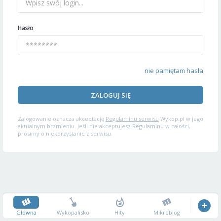
Hasło
nie pamiętam hasła
ZALOGUJ SIĘ
Zalogowanie oznacza akceptację
Regulaminu serwisu
Wykop.pl w jego
aktualnym brzmieniu. Jeśli nie akceptujesz Regulaminu w całości,
prosimy o niekorzystanie z serwisu.
Główna
Wykopalisko
Hity
Mikroblog