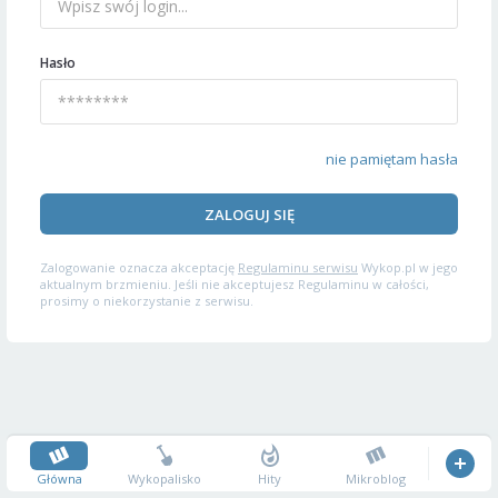
Hasło
nie pamiętam hasła
ZALOGUJ SIĘ
Zalogowanie oznacza akceptację
Regulaminu serwisu
Wykop.pl w jego
aktualnym brzmieniu. Jeśli nie akceptujesz Regulaminu w całości,
prosimy o niekorzystanie z serwisu.
Główna
Wykopalisko
Hity
Mikroblog